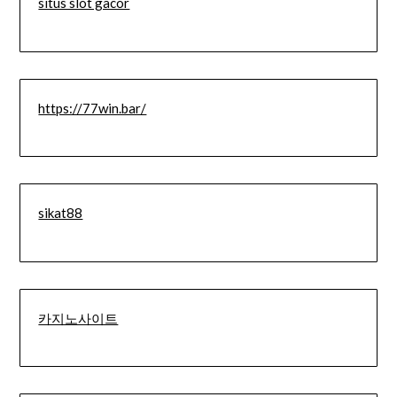
situs slot gacor
https://77win.bar/
sikat88
카지노사이트