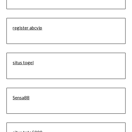
register abcvip
situs togel
Sensa88