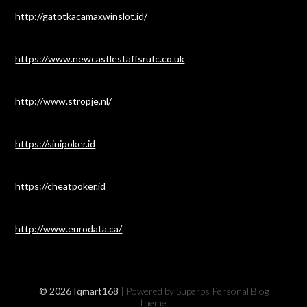
http://gatotkacamaxwinslot.id/
https://www.newcastlestaffsrufc.co.uk
http://www.stropje.nl/
https://sinipoker.id
https://cheatpoker.id
http://www.eurodata.ca/
© 2026 Iqmart168
| Powered by Superbs
Personal Blog
theme