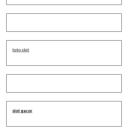
toto slot
slot gacor