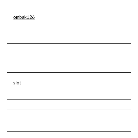
ombak126
slot