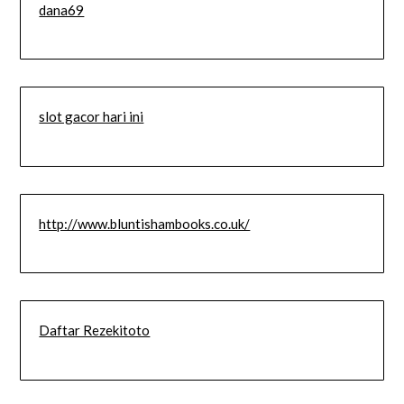
dana69
slot gacor hari ini
http://www.bluntishambooks.co.uk/
Daftar Rezekitoto