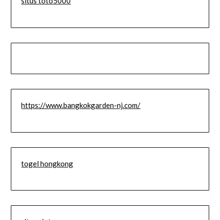
situs toto5000
https://www.bangkokgarden-nj.com/
togel hongkong