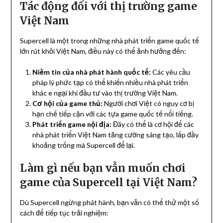
Tác động đối với thị trường game
Việt Nam
Supercell là một trong những nhà phát triển game quốc tế
lớn rút khỏi Việt Nam, điều này có thể ảnh hưởng đến:
Niềm tin của nhà phát hành quốc tế:
Các yêu cầu
pháp lý phức tạp có thể khiến nhiều nhà phát triển
khác e ngại khi đầu tư vào thị trường Việt Nam.
Cơ hội của game thủ:
Người chơi Việt có nguy cơ bị
hạn chế tiếp cận với các tựa game quốc tế nổi tiếng.
Phát triển game nội địa:
Đây có thể là cơ hội để các
nhà phát triển Việt Nam tăng cường sáng tạo, lấp đầy
khoảng trống mà Supercell để lại.
Làm gì nếu bạn vẫn muốn chơi
game của Supercell tại Việt Nam?
Dù Supercell ngừng phát hành, bạn vẫn có thể thử một số
cách để tiếp tục trải nghiệm: