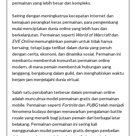
permainan yang lebih besar dan kompleks.
Seiring dengan meningkatnya kecepatan internet dan
kemajuan perangkat keras permainan, para pengembang
mulai menciptakan dunia online yang lebih luas dan
berkelanjutan. Permainan seperti
World of Warcraft
dan
EVE Online
memungkinkan pemain untuk tidak hanya
bersaing, tetapi juga terlibat dalam dunia yang penuh
dengan cerita, ekonomi, dan dinamika sosial. Permainan ini
membantu membentuk komunitas permainan online
modern, di mana pemain membentuk hubungan yang
langgeng, bergabung dalam guild, dan menghabiskan waktu
berjam-jam menjelajahi dunia virtual.
Salah satu perubahan terbesar dalam permainan online
adalah munculnya model permainan gratis dan permainan
mobile. Permainan seperti
Fortnite
dan
PUBG
telah menjadi
fenomena budaya dengan menawarkan pengalaman battle
royale yang menarik bagi jutaan pemain dari berbagai latar
belakang. Permainan-permainan ini sering kali
menggunakan model permainan gratis dengan pembelian