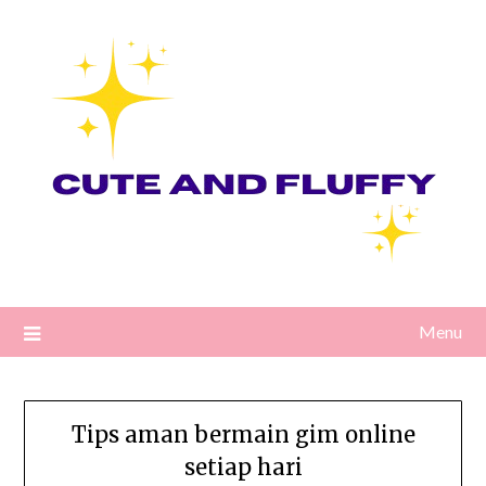
Skip
to
content
Menu
Tips aman bermain gim online
setiap hari