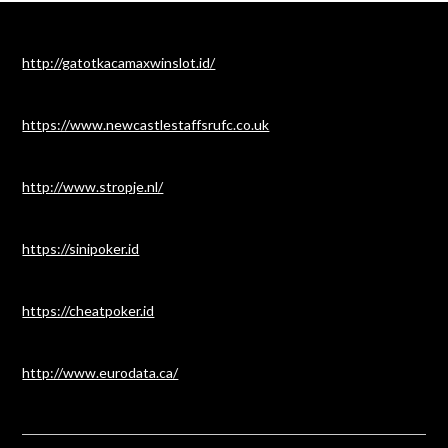
http://gatotkacamaxwinslot.id/
https://www.newcastlestaffsrufc.co.uk
http://www.stropje.nl/
https://sinipoker.id
https://cheatpoker.id
http://www.eurodata.ca/