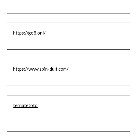
https://go8.onl/
https://www.spin-duit.com/
ternatetoto