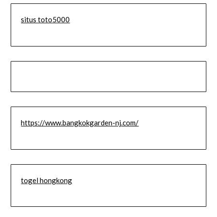
situs toto5000
https://www.bangkokgarden-nj.com/
togel hongkong