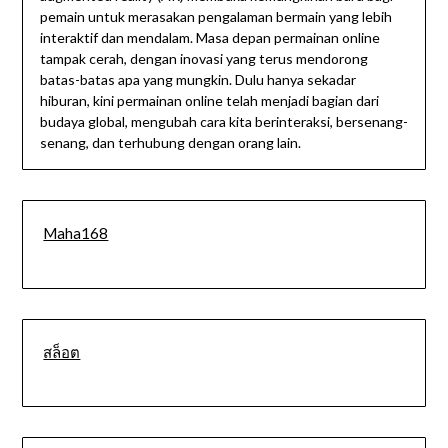
pemain untuk merasakan pengalaman bermain yang lebih
interaktif dan mendalam. Masa depan permainan online
tampak cerah, dengan inovasi yang terus mendorong
batas-batas apa yang mungkin. Dulu hanya sekadar
hiburan, kini permainan online telah menjadi bagian dari
budaya global, mengubah cara kita berinteraksi, bersenang-
senang, dan terhubung dengan orang lain.
Maha168
สล็อต