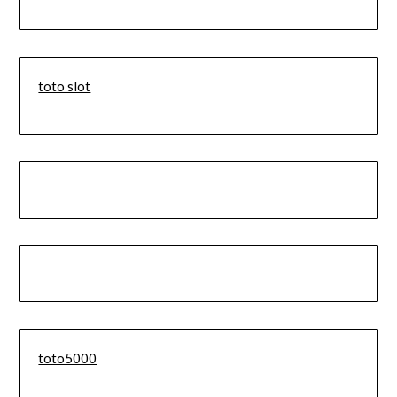
toto slot
toto5000