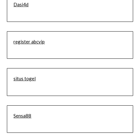
Dasi4d
register abcvip
situs togel
Sensa88