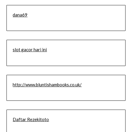
dana69
slot gacor hari ini
http://www.bluntishambooks.co.uk/
Daftar Rezekitoto